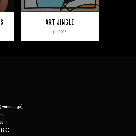
IS
ART JINGLE
janv2026
 ( vernissage)
:00
00
 19:00