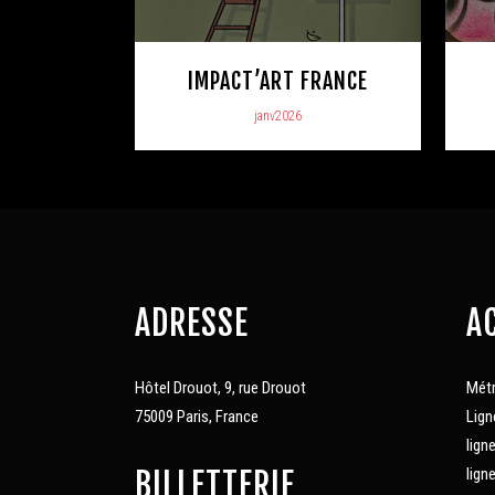
IMPACT’ART FRANCE
janv2026
ADRESSE
A
Hôtel Drouot, 9, rue Drouot
Mét
75009 Paris, France
Lign
lign
lign
BILLETTERIE