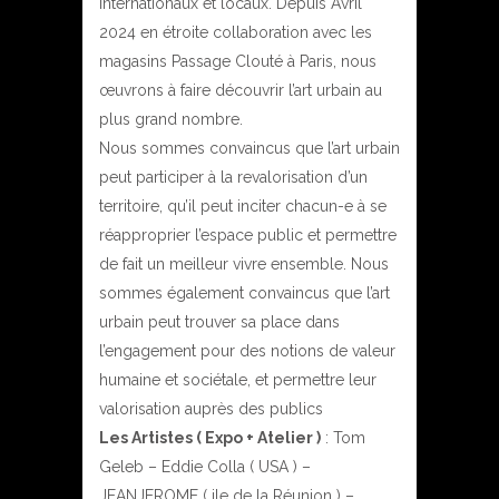
internationaux et locaux. Depuis Avril
2024 en étroite collaboration avec les
magasins Passage Clouté à Paris, nous
œuvrons à faire découvrir l’art urbain au
plus grand nombre.
Nous sommes convaincus que l’art urbain
peut participer à la revalorisation d’un
territoire, qu’il peut inciter chacun-e à se
réapproprier l’espace public et permettre
de fait un meilleur vivre ensemble. Nous
sommes également convaincus que l’art
urbain peut trouver sa place dans
l’engagement pour des notions de valeur
humaine et sociétale, et permettre leur
valorisation auprès des publics
Les Artistes ( Expo + Atelier )
: Tom
Geleb – Eddie Colla ( USA ) –
JEANJEROME ( ile de la Réunion ) –